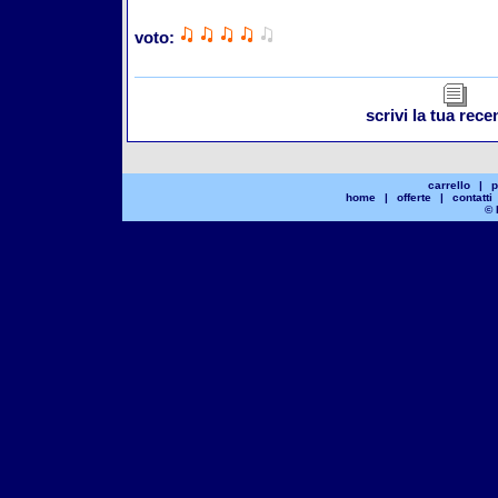
voto:
scrivi la tua rec
carrello
|
p
home
|
offerte
|
contatti
© 