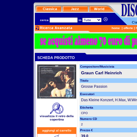
cerca
in
home
|
offerte
|
SCHEDA PRODOTTO
Compositore/Musicista
Graun Carl Heinrich
Titolo
Grosse Passion
Esecutori
Das Kleine Konzert, H.Max, W.Wi
Etichetta
CPO
visualizza il retro della
Numero CD
copertina
2
Prezzo €
aggiungi al carrello
39.0