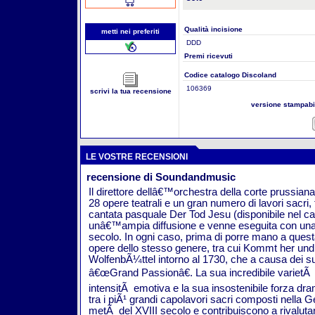
Qualità incisione
metti nei preferiti
DDD
Premi ricevuti
Codice catalogo Discoland
106369
scrivi la tua recensione
versione stampab
LE VOSTRE RECENSIONI
recensione di Soundandmusic
Il direttore dellâ€™orchestra della corte prussi
28 opere teatrali e un gran numero di lavori sacri, t
cantata pasquale Der Tod Jesu (disponibile nel ca
unâ€™ampia diffusione e venne eseguita con una c
secolo. In ogni caso, prima di porre mano a ques
opere dello stesso genere, tra cui Kommt her u
WolfenbÃ¼ttel intorno al 1730, che a causa dei su
â€œGrand Passionâ€. La sua incredibile varietÃ di
intensitÃ emotiva e la sua insostenibile forza 
tra i piÃ¹ grandi capolavori sacri composti nella 
metÃ del XVIII secolo e contribuiscono a rivalutar