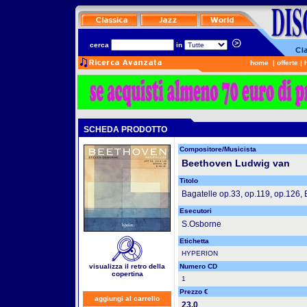
cerca
in
home
|
offerte
|
SCHEDA PRODOTTO
Compositore/Musicista
Beethoven Ludwig van
Titolo
Bagatelle op.33, op.119, op.126,
Esecutori
S.Osborne
Etichetta
HYPERION
visualizza il retro della
Numero CD
copertina
1
Prezzo €
aggiungi al carrello
23.0