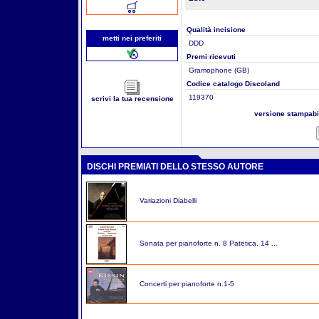
Qualità incisione
metti nei preferiti
DDD
Premi ricevuti
Gramophone (GB)
Codice catalogo Discoland
119370
scrivi la tua recensione
versione stampab
DISCHI PREMIATI DELLO STESSO AUTORE
Variazioni Diabelli
Sonata per pianoforte n. 8 Patetica, 14 ...
Concerti per pianoforte n.1-5