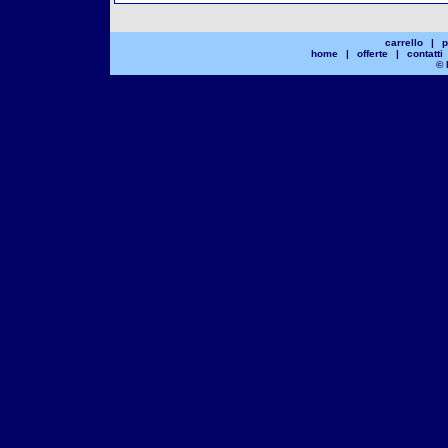
carrello
|
p
home
|
offerte
|
contatti
© 