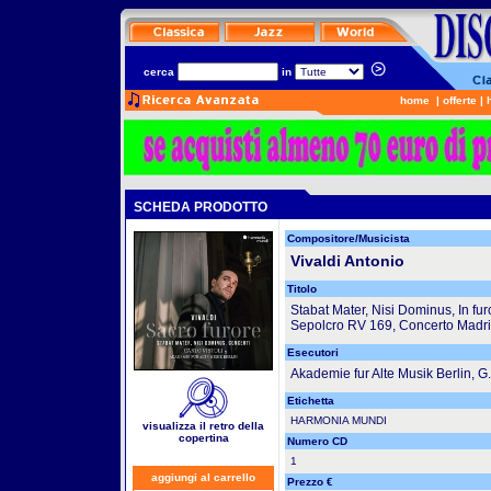
cerca
in
home
|
offerte
|
SCHEDA PRODOTTO
Compositore/Musicista
Vivaldi Antonio
Titolo
Stabat Mater, Nisi Dominus, In fur
Sepolcro RV 169, Concerto Madr
Esecutori
Akademie fur Alte Musik Berlin, G.K
Etichetta
HARMONIA MUNDI
visualizza il retro della
copertina
Numero CD
1
aggiungi al carrello
Prezzo €