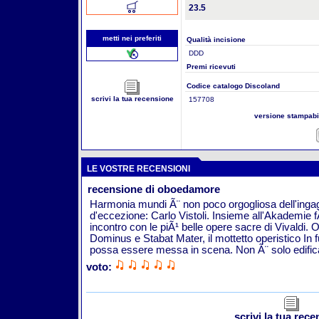
23.5
metti nei preferiti
Qualità incisione
DDD
Premi ricevuti
Codice catalogo Discoland
scrivi la tua recensione
157708
versione stampab
LE VOSTRE RECENSIONI
recensione di oboedamore
Harmonia mundi Ã¨ non poco orgogliosa dell'ingag
d'eccezione: Carlo Vistoli. Insieme all'Akademie 
incontro con le piÃ¹ belle opere sacre di Vivaldi. O
Dominus e Stabat Mater, il mottetto operistico In
possa essere messa in scena. Non Ã¨ solo edific
voto:
scrivi la tua rec