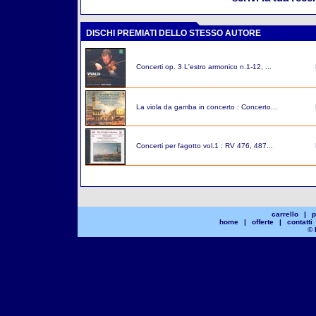
DISCHI PREMIATI DELLO STESSO AUTORE
Concerti op. 3 L'estro armonico n.1-12, ...
La viola da gamba in concerto : Concerto...
Concerti per fagotto vol.1 : RV 476, 487...
carrello
|
p
home
|
offerte
|
contatti
© 