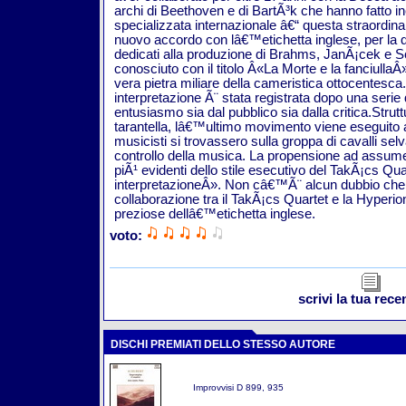
archi di Beethoven e di BartÃ³k che hanno fatto i
specializzata internazionale â€“ questa straordin
nuovo accordo con lâ€™etichetta inglese, per la q
dedicati alla produzione di Brahms, JanÃ¡cek e
conosciuto con il titolo Â«La Morte e la fanciullaÂ
vera pietra miliare della cameristica ottocentesc
interpretazione Ã¨ stata registrata dopo una serie
entusiasmo sia dal pubblico sia dalla critica.Strut
tarantella, lâ€™ultimo movimento viene eseguito a 
musicisti si trovassero sulla groppa di cavalli s
controllo della musica. La propensione ad assumer
piÃ¹ evidenti dello stile esecutivo del TakÃ¡cs Qu
interpretazioneÂ». Non câ€™Ã¨ alcun dubbio che s
collaborazione tra il TakÃ¡cs Quartet e la Hyper
preziose dellâ€™etichetta inglese.
voto:
scrivi la tua rec
DISCHI PREMIATI DELLO STESSO AUTORE
Improvvisi D 899, 935