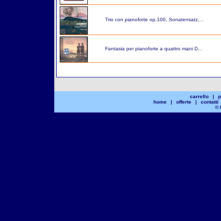
Trio con pianoforte op.100, Sonatensatz,...
Fantasia per pianoforte a quattro mani D...
carrello
|
p
home
|
offerte
|
contatti
© 