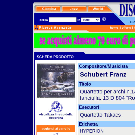
cerca
in
home
|
offerte
|
SCHEDA PRODOTTO
Compositore/Musicista
Schubert Franz
Titolo
Quartetto per archi n.1
fanciulla, 13 D 804 "
Esecutori
Quartetto Takacs
visualizza il retro della
copertina
Etichetta
aggiungi al carrello
HYPERION