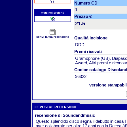
Numero CD
1
metti nei preferiti
Prezzo €
21.5
scrivi la tua recensione
Qualità incisione
DDD
Premi ricevuti
Gramophone (GB), Diapason 
Award, Altri premi e riconos
Codice catalogo Discolan
96322
versione stampabi
LE VOSTRE RECENSIONI
recensione di Soundandmusic
Questo splendido disco segna il debutto in casa 
aver collaborato per oltre 17 anni con la Decca â€“