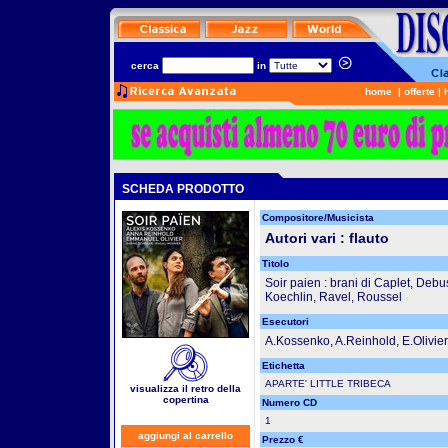
cerca
in
home
|
offerte
|
SCHEDA PRODOTTO
Compositore/Musicista
Autori vari : flauto
Titolo
Soir paien : brani di Caplet, Deb
Koechlin, Ravel, Roussel
Esecutori
A.Kossenko, A.Reinhold, E.Olivier
Etichetta
APARTE' LITTLE TRIBECA
visualizza il retro della
copertina
Numero CD
1
aggiungi al carrello
Prezzo €