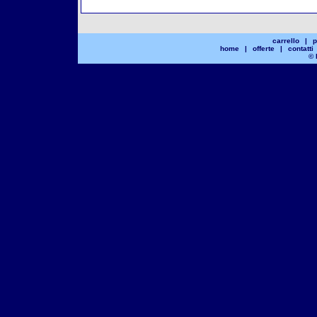
carrello
|
p
home
|
offerte
|
contatti
© 