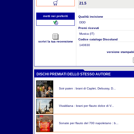
21.5
metti nei preferiti
Qualità incisione
DDD
Premi ricevuti
Musica (IT)
Codice catalogo Discoland
scrivi la tua recensione
140830
versione stampab
DISCHI PREMIATI DELLO STESSO AUTORE
Soir paien : brani di Caplet, Debussy, D...
Vivaldiana : brani per flauto dolce di V...
Sonate per flauto del 700 napoletano : b...