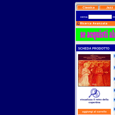
cerca
i
SCHEDA PRODOTTO
T
visualizza il retro della
copertina
aggiungi al carrello