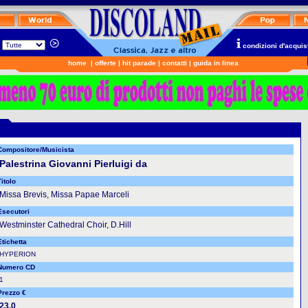
n
condizioni d'acquis
home
|
offerte
|
hit parade
|
contatti
|
guida in linea
Compositore/Musicista
Palestrina Giovanni Pierluigi da
itolo
Missa Brevis, Missa Papae Marceli
Esecutori
Westminster Cathedral Choir, D.Hill
Etichetta
HYPERION
Numero CD
1
Prezzo €
23.0