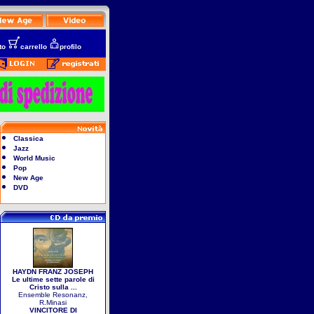
to
carrello
profilo
Classica
Jazz
World Music
Pop
New Age
DVD
HAYDN FRANZ JOSEPH
Le ultime sette parole di
Cristo sulla ...
Ensemble Resonanz,
R.Minasi
VINCITORE DI