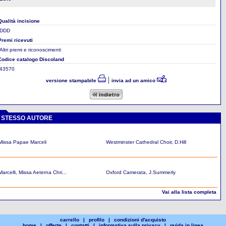
Qualità incisione
DDD
Premi ricevuti
Altri premi e riconoscimenti
Codice catalogo Discoland
43570
|
versione stampabile
invia ad un amico
O STESSO AUTORE
 Missa Papae Marceli
Westminster Cathedral Choir, D.Hill
rcelli, Missa Aeterna Chri...
Oxford Camerata, J.Summerly
Vai alla lista completa
carrello
|
profilo
|
condizioni d'acquisto
home
|
offerte
|
contatti
|
informativa sulla privacy
|
guida in linea