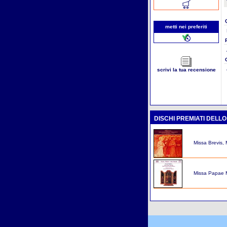
metti nei preferiti
scrivi la tua recensione
DISCHI PREMIATI DELL
Missa Brevis,
Missa Papae Ma